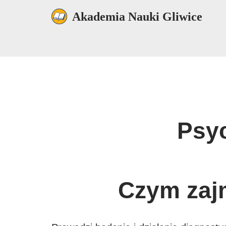
Akademia Nauki Gliwice
Przejdź
do
treści
Psycholog dziecięcy Gliwice
Psyc
Czym zajm